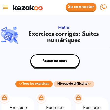
Se connecter
Maths
Exercices corrigés: Suites
numériques
Retour au cours
Tous les exercices
Niveau de difficulté
Exercice
Exercice
Exercice