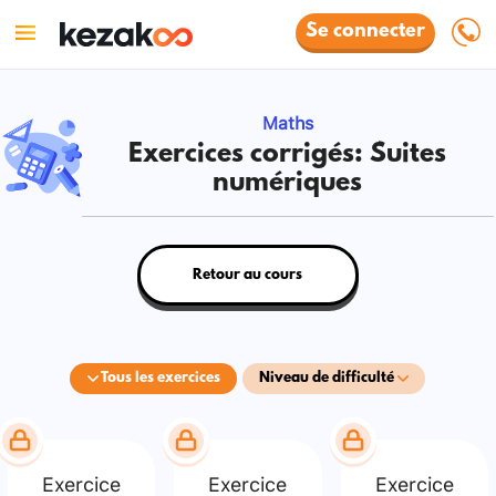
Se connecter
Maths
Exercices corrigés: Suites
numériques
Retour au cours
Tous les exercices
Niveau de difficulté
Exercice
Exercice
Exercice