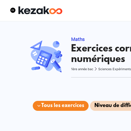
Maths
Exercices cor
numériques
1ère année bac
Sciences Expériment
Tous les exercices
Niveau de diffi