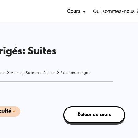
Cours
Qui sommes-nous 
rigés: Suites
ales
Maths
Suites numériques
Exercices corrigés
culté
Retour au cours