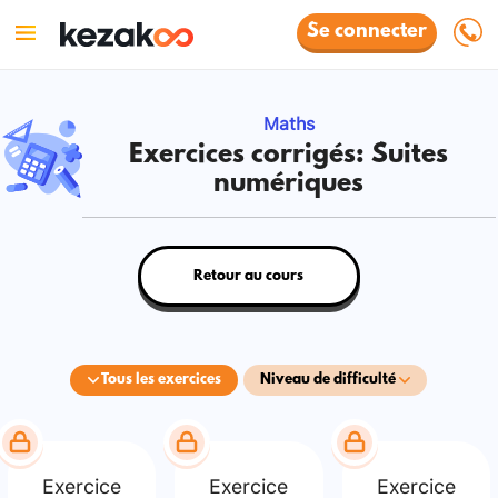
Se connecter
Maths
Exercices corrigés: Suites
numériques
Retour au cours
Tous les exercices
Niveau de difficulté
Exercice
Exercice
Exercice