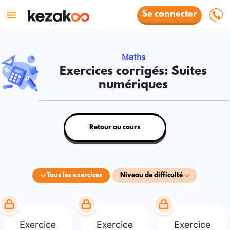
Se connecter
Maths
Exercices corrigés: Suites
numériques
Retour au cours
Tous les exercices
Niveau de difficulté
Exercice
Exercice
Exercice