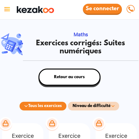
Se connecter
Maths
Exercices corrigés: Suites
numériques
Retour au cours
Tous les exercices
Niveau de difficulté
Exercice
Exercice
Exercice