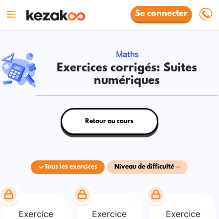
Se connecter
Maths
Exercices corrigés: Suites
numériques
Retour au cours
Tous les exercices
Niveau de difficulté
Exercice
Exercice
Exercice