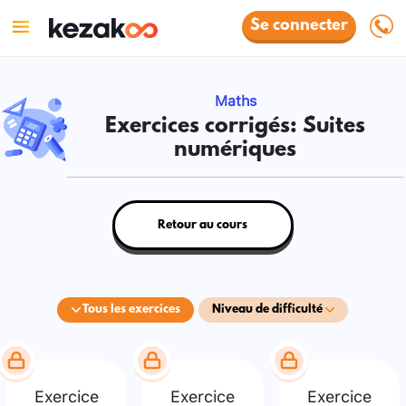
Se connecter
Maths
Exercices corrigés: Suites
numériques
Retour au cours
Tous les exercices
Niveau de difficulté
Exercice
Exercice
Exercice