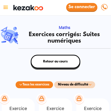
Se connecter
Maths
Exercices corrigés: Suites
numériques
Retour au cours
Tous les exercices
Niveau de difficulté
Exercice
Exercice
Exercice