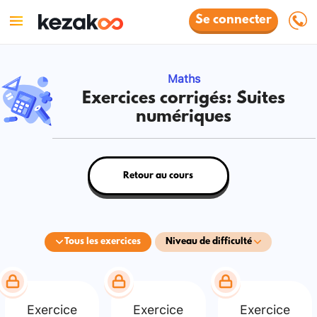
Se connecter
Maths
Exercices corrigés: Suites
numériques
Retour au cours
Tous les exercices
Niveau de difficulté
Exercice
Exercice
Exercice