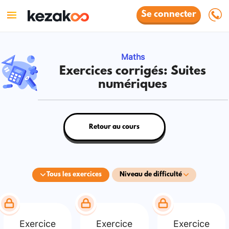
Se connecter
Maths
Exercices corrigés: Suites
numériques
Retour au cours
Tous les exercices
Niveau de difficulté
Exercice
Exercice
Exercice