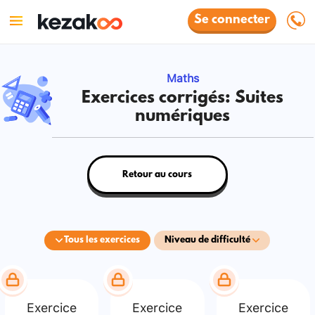
Se connecter
Maths
Exercices corrigés: Suites
numériques
Retour au cours
Tous les exercices
Niveau de difficulté
Exercice
Exercice
Exercice