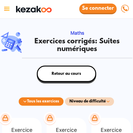
Se connecter
Maths
Exercices corrigés: Suites
numériques
Retour au cours
Tous les exercices
Niveau de difficulté
Exercice
Exercice
Exercice