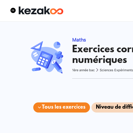
Maths
Exercices cor
numériques
1ère année bac
Sciences Expériment
Tous les exercices
Niveau de diffi