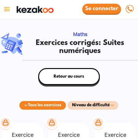
Se connecter
Maths
Exercices corrigés: Suites
numériques
Retour au cours
Tous les exercices
Niveau de difficulté
Exercice
Exercice
Exercice