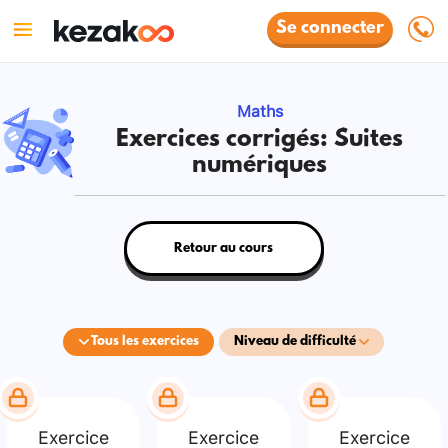
Se connecter
Maths
Exercices corrigés: Suites
numériques
Retour au cours
Tous les exercices
Niveau de difficulté
Exercice
Exercice
Exercice