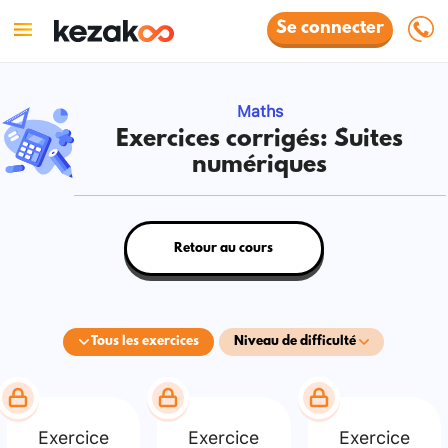
Se connecter
Maths
Exercices corrigés: Suites
numériques
Retour au cours
Tous les exercices
Niveau de difficulté
Exercice
Exercice
Exercice