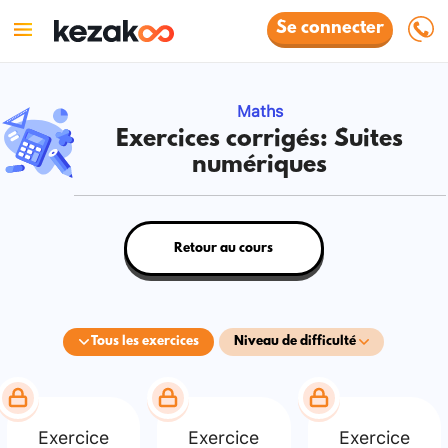
Se connecter
Maths
Exercices corrigés: Suites
numériques
Retour au cours
Tous les exercices
Niveau de difficulté
Exercice
Exercice
Exercice