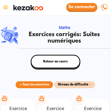
Se connecter
Maths
Exercices corrigés: Suites
numériques
Retour au cours
Tous les exercices
Niveau de difficulté
Exercice
Exercice
Exercice