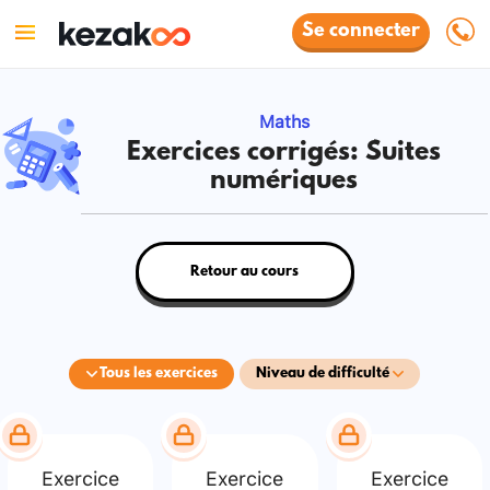
Se connecter
Maths
Exercices corrigés: Suites
numériques
Retour au cours
Tous les exercices
Niveau de difficulté
Exercice
Exercice
Exercice