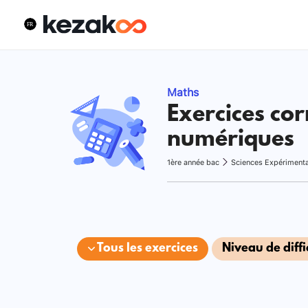
Maths
Exercices cor
numériques
1ère année bac
Sciences Expériment
Tous les exercices
Niveau de diffi