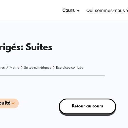
Cours
Qui sommes-nous 
rigés: Suites
ales
Maths
Suites numériques
Exercices corrigés
culté
Retour au cours