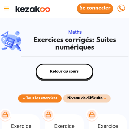
Se connecter
Maths
Exercices corrigés: Suites
numériques
Retour au cours
Tous les exercices
Niveau de difficulté
Exercice
Exercice
Exercice