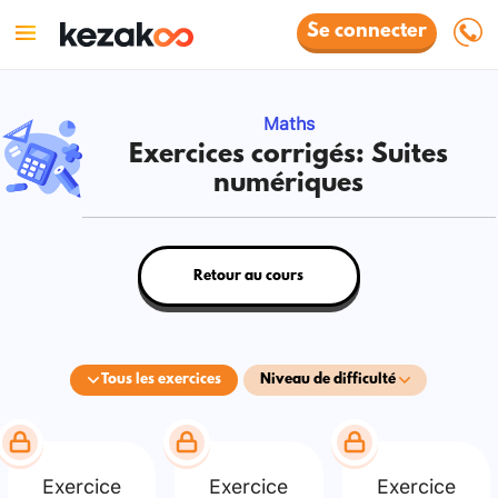
Se connecter
Maths
Exercices corrigés: Suites
numériques
Retour au cours
Tous les exercices
Niveau de difficulté
Exercice
Exercice
Exercice