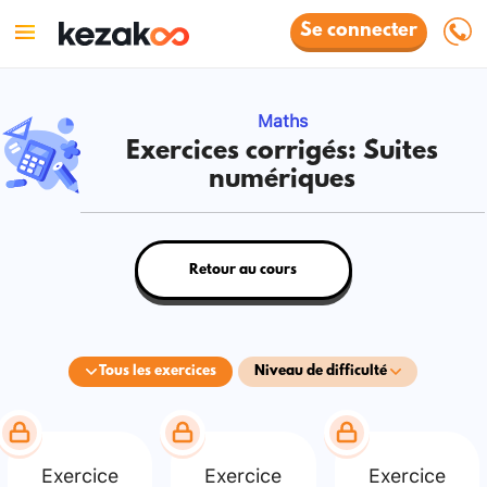
Se connecter
Maths
Exercices corrigés: Suites
numériques
Retour au cours
Tous les exercices
Niveau de difficulté
Exercice
Exercice
Exercice