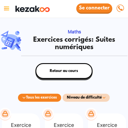
Se connecter
Maths
Exercices corrigés: Suites
numériques
Retour au cours
Tous les exercices
Niveau de difficulté
Exercice
Exercice
Exercice