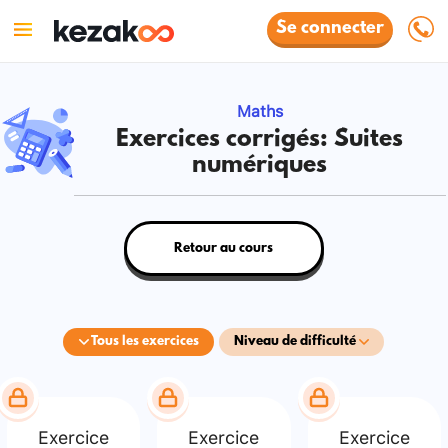
Se connecter
Maths
Exercices corrigés: Suites
numériques
Retour au cours
Tous les exercices
Niveau de difficulté
Exercice
Exercice
Exercice