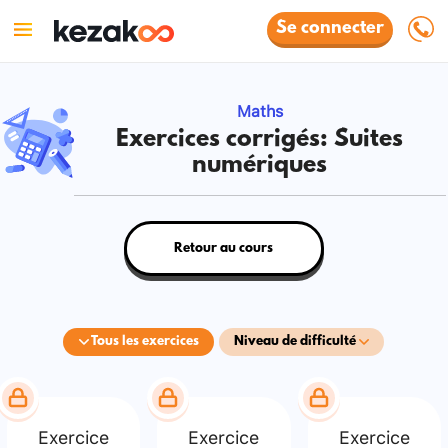
Se connecter
Maths
Exercices corrigés: Suites
numériques
Retour au cours
Tous les exercices
Niveau de difficulté
Exercice
Exercice
Exercice