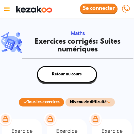
Se connecter
Maths
Exercices corrigés: Suites
numériques
Retour au cours
Tous les exercices
Niveau de difficulté
Exercice
Exercice
Exercice