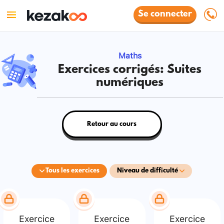
Se connecter
Maths
Exercices corrigés: Suites
numériques
Retour au cours
Tous les exercices
Niveau de difficulté
Exercice
Exercice
Exercice