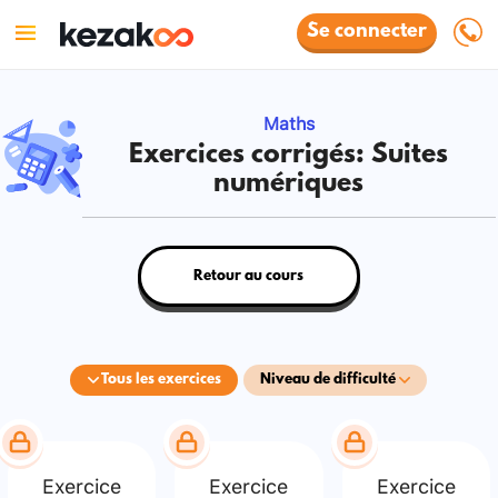
Se connecter
Maths
Exercices corrigés: Suites
numériques
Retour au cours
Tous les exercices
Niveau de difficulté
Exercice
Exercice
Exercice