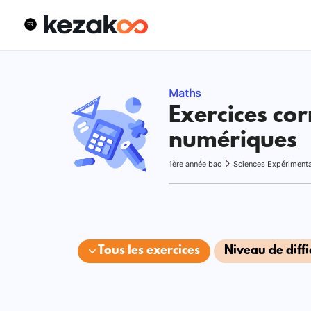
Maths
Exercices cor
numériques
1ère année bac
Sciences Expériment
Tous les exercices
Niveau de diffi