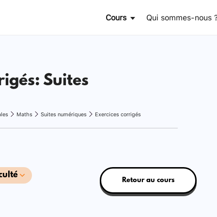
Cours
Qui sommes-nous 
rigés: Suites
ales
Maths
Suites numériques
Exercices corrigés
culté
Retour au cours