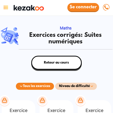
Se connecter
Maths
Exercices corrigés: Suites
numériques
Retour au cours
Tous les exercices
Niveau de difficulté
Exercice
Exercice
Exercice