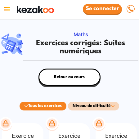
Se connecter
Maths
Exercices corrigés: Suites
numériques
Retour au cours
Tous les exercices
Niveau de difficulté
Exercice
Exercice
Exercice