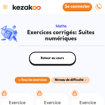
Se connecter
Maths
Exercices corrigés: Suites
numériques
Retour au cours
Tous les exercices
Niveau de difficulté
Exercice
Exercice
Exercice