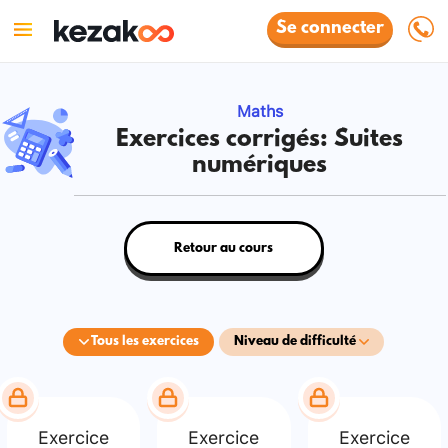
Se connecter
Maths
Exercices corrigés: Suites
numériques
Retour au cours
Tous les exercices
Niveau de difficulté
Exercice
Exercice
Exercice