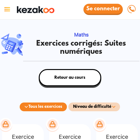
Se connecter
Maths
Exercices corrigés: Suites
numériques
Retour au cours
Tous les exercices
Niveau de difficulté
Exercice
Exercice
Exercice