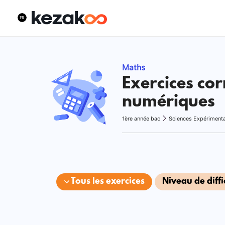
Maths
Exercices cor
numériques
1ère année bac
Sciences Expériment
Tous les exercices
Niveau de diffi