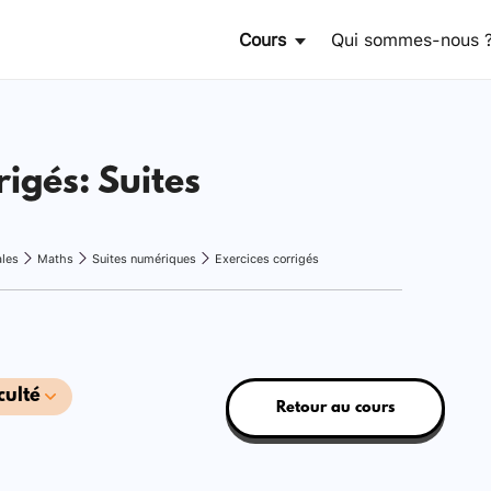
Cours
Qui sommes-nous 
rigés: Suites
ales
Maths
Suites numériques
Exercices corrigés
culté
Retour au cours