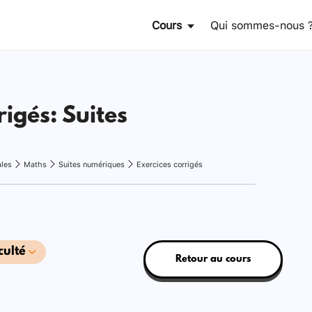
Cours
Qui sommes-nous 
rigés: Suites
ales
Maths
Suites numériques
Exercices corrigés
culté
Retour au cours