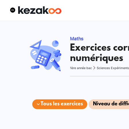
Maths
Exercices cor
numériques
1ère année bac
Sciences Expériment
Tous les exercices
Niveau de diffi