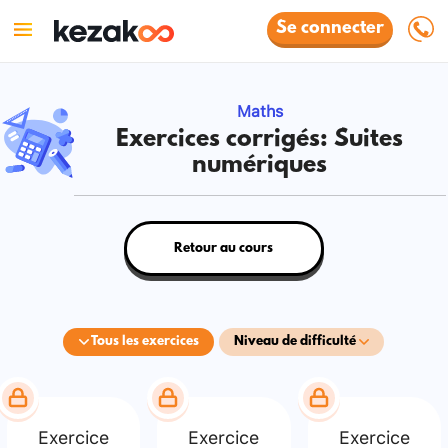
Se connecter
Maths
Exercices corrigés: Suites
numériques
Retour au cours
Tous les exercices
Niveau de difficulté
Exercice
Exercice
Exercice