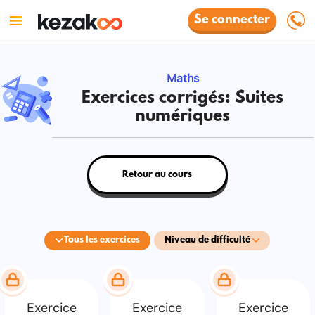
Se connecter
Maths
Exercices corrigés: Suites
numériques
Retour au cours
Tous les exercices
Niveau de difficulté
Exercice
Exercice
Exercice