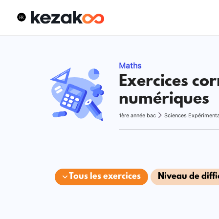
Maths
Exercices cor
numériques
1ère année bac
Sciences Expériment
Tous les exercices
Niveau de diffi