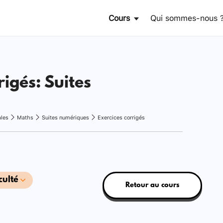
Cours
Qui sommes-nous 
rigés: Suites
ales
Maths
Suites numériques
Exercices corrigés
culté
Retour au cours