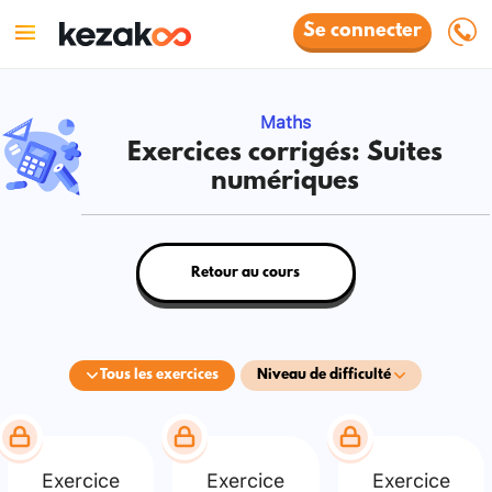
Se connecter
Maths
Exercices corrigés: Suites
numériques
Retour au cours
Tous les exercices
Niveau de difficulté
Exercice
Exercice
Exercice