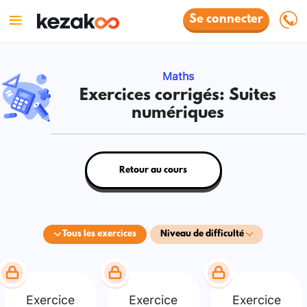
Se connecter
Maths
Exercices corrigés: Suites
numériques
Retour au cours
Tous les exercices
Niveau de difficulté
Exercice
Exercice
Exercice