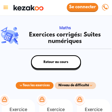
Se connecter
Maths
Exercices corrigés: Suites
numériques
Retour au cours
Tous les exercices
Niveau de difficulté
Exercice
Exercice
Exercice