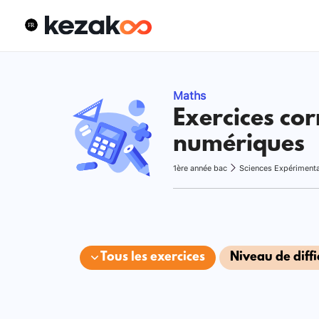
Maths
Exercices cor
numériques
1ère année bac
Sciences Expériment
Tous les exercices
Niveau de diffi