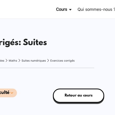
Cours
Qui sommes-nous 
rigés: Suites
ales
Maths
Suites numériques
Exercices corrigés
culté
Retour au cours