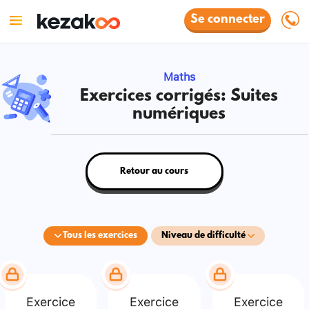
Se connecter
Maths
Exercices corrigés: Suites
numériques
Retour au cours
Tous les exercices
Niveau de difficulté
Exercice
Exercice
Exercice