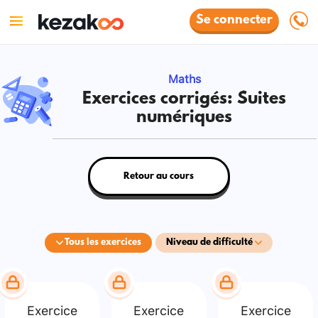
Se connecter
Maths
Exercices corrigés: Suites
numériques
Retour au cours
Tous les exercices
Niveau de difficulté
Exercice
Exercice
Exercice