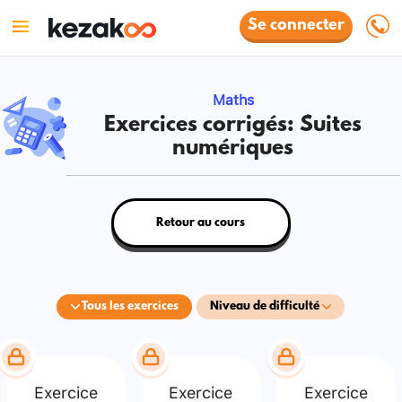
Se connecter
Maths
Exercices corrigés: Suites
numériques
Retour au cours
Tous les exercices
Niveau de difficulté
Exercice
Exercice
Exercice