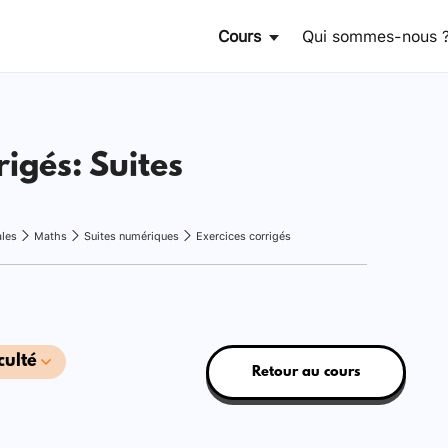
Cours
Qui sommes-nous 
rigés: Suites
ales
Maths
Suites numériques
Exercices corrigés
culté
Retour au cours