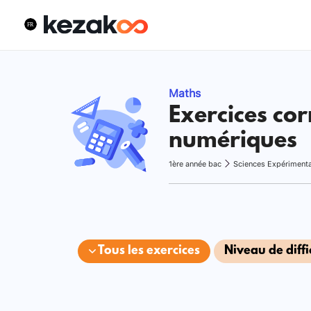
Maths
Exercices cor
numériques
1ère année bac
Sciences Expériment
Tous les exercices
Niveau de diffi