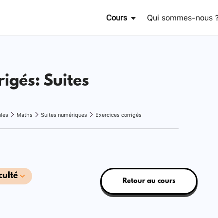
Cours
Qui sommes-nous 
rigés: Suites
ales
Maths
Suites numériques
Exercices corrigés
culté
Retour au cours