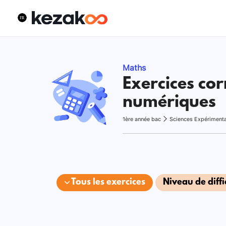
Maths
Exercices cor
numériques
1ère année bac
Sciences Expériment
Tous les exercices
Niveau de diffi